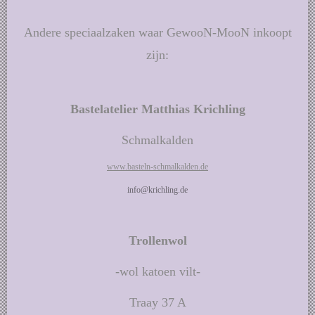
Andere speciaalzaken waar GewooN-MooN inkoopt
zijn:
Bastelatelier Matthias Krichling
Schmalkalden
www.basteln-schmalkalden.de
info@krichling.de
Trollenwol
-wol katoen vilt-
Traay 37 A