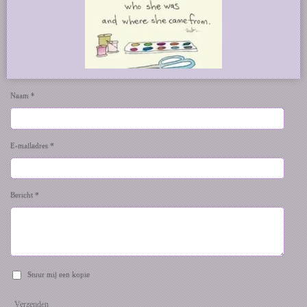
Naam *
E-mailadres *
Bericht *
Stuur mij een kopie
Verzenden