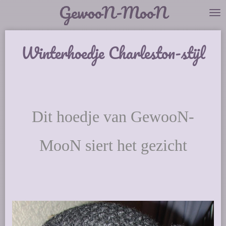
GewooN-MooN
Ga
direct
naar
de
Winterhoedje Charleston-stijl
hoofdinhoud
Dit hoedje van GewooN-
MooN siert het gezicht