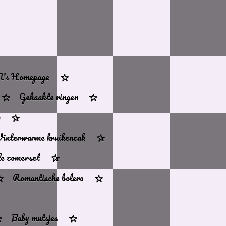
's Homepage
Gehaakte ringen
n
interwarme kruikenzak
e zomerset
Romantische bolero
Baby mutsjes