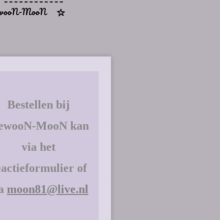
GewooN-MooN
Bestellen bij
ewooN-MooN kan
via het
eactieformulier of
ia
moon81@live.nl