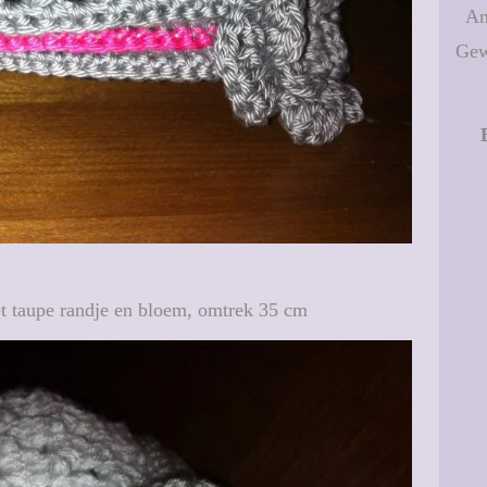
An
Gew
t taupe randje en bloem, omtrek 35 cm