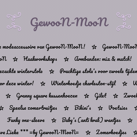
GewooN-MooN
eke modeaccessoire van GewooN-MooN!
GewooN-MooN
ooN
Haakworkshops
Armbanden: mix & match!
ezachte winterstola
Prachtige stola's voor zwoele tijde
or deze winter!
Winterhoedje charleston-stijl
W
Granny square kussenhoezen
Gilet
Zwoel
Speelse zomertruitjes
Bikini's
Voetsies
Funky one-sleeve
Baby's (anti krab) wantjes
ieve Lieke *** =by GewooN-MooN=
Zomerhoedjes