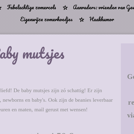
Fabelachtige zomercols
Aanraders: vrienden van 
Eigenwijze zomerhoedjes
Haakhumor
aby mutsjes
G
fd! De baby mutsjes zijn zó schattig! Er zijn
, newborns en baby's. Ook zijn de beanies leverbaar
r
leuren en maten, mail gerust met wensen!
v