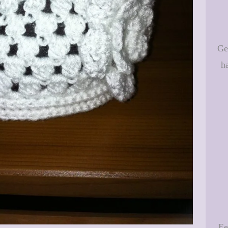
Ge
h
Ee