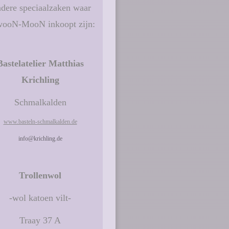
dere speciaalzaken waar
ooN-MooN inkoopt zijn:
Bastelatelier Matthias
Krichling
Schmalkalden
www.basteln-schmalkalden.de
info@krichling.de
Trollenwol
-wol katoen vilt-
Traay 37 A