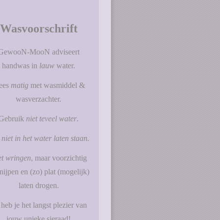
Wasvoorschrift
GewooN-MooN adviseert
handwas in
lauw
water.
ees
matig
met wasmiddel &
wasverzachter.
Gebruik
niet teveel water
.
niet in het water laten staan.
et wringen
, maar voorzichtig
nijpen en (zo) plat (mogelijk)
laten drogen.
heb je het langst plezier van
jouw unieke sieraad!