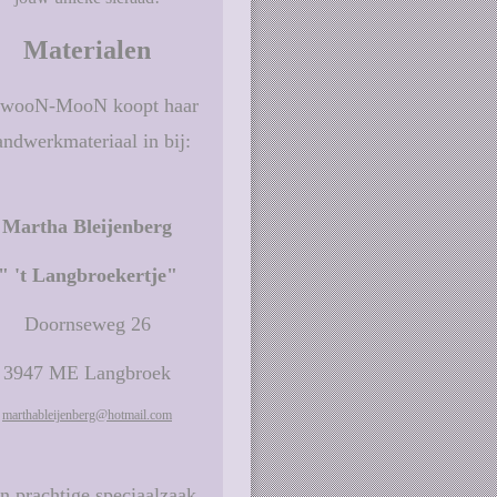
Materialen
wooN-MooN koopt haar
andwerkmateriaal in bij:
Martha Bleijenberg
" 't Langbroekertje"
Doornseweg 26
3947 ME Langbroek
marthableijenberg@hotmail.com
n prachtige speciaalzaak