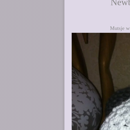
Newb
Mutsje w