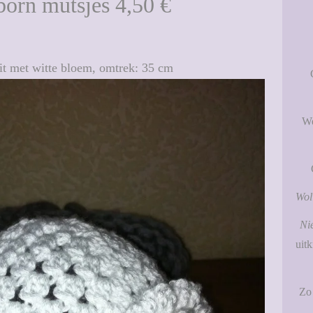
orn mutsjes 4,50 €
it met witte bloem, omtrek: 35 cm
W
Wol 
Ni
uitk
Zo 