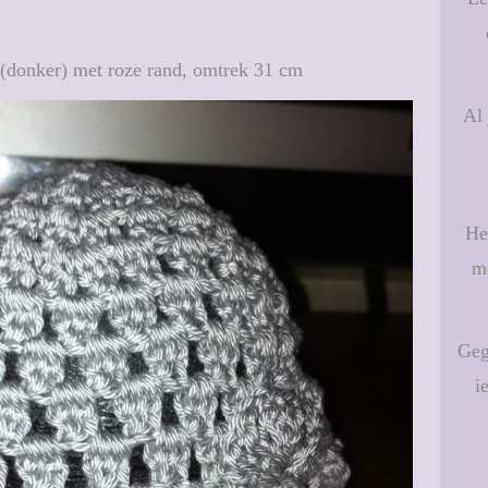
 (donker) met roze rand, omtrek 31 cm
Al 
He
me
Geg
i