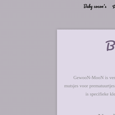
Baby cocon's
B
GewooN-MooN is verlie
mutsjes voor prematuurtjes
is specifieke k